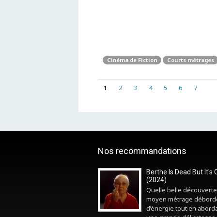
Cinéma de Fiction
Courts métrages
1
2
3
4
5
6
7
Nos recommandations
Berthe Is Dead But It's 
(2024)
Quelle belle découverte
moyen métrage débord
d’énergie tout en abord