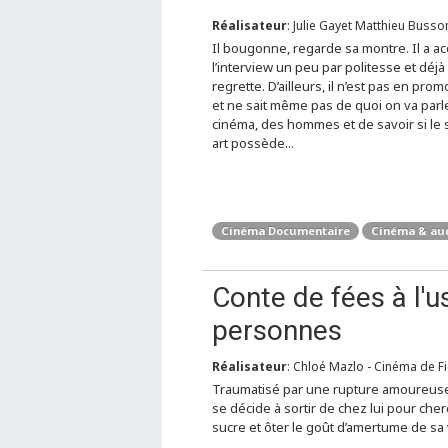
Réalisateur
: Julie Gayet Matthieu Buss
Il bougonne, regarde sa montre. Il a a
l’interview un peu par politesse et déjà 
regrette. D’ailleurs, il n’est pas en prom
et ne sait même pas de quoi on va parle
cinéma, des hommes et de savoir si le
art possède...
Cinéma Documentaire
Cinéma & aud
Conte de fées à l
personnes
Réalisateur
: Chloé Mazlo - Cinéma de Fi
Traumatisé par une rupture amoureuse
se décide à sortir de chez lui pour che
sucre et ôter le goût d’amertume de sa