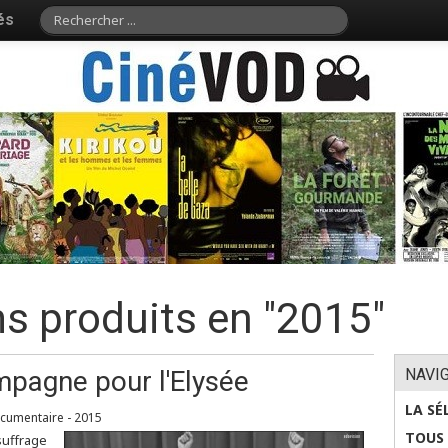
és
ms produits en "2015"
pagne pour l'Elysée
NAVI
LA SÉ
ocumentaire - 2015
TOUS 
suffrage