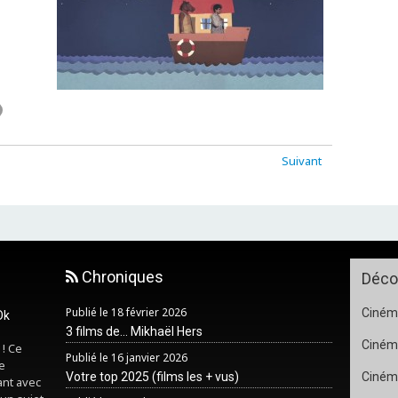
Suivant
Chroniques
Déco
Publié le 18 février 2026
Cinéma
Ok
3 films de... Mikhaël Hers
Ciném
 ! Ce
Publié le 16 janvier 2026
e
Votre top 2025 (films les + vus)
Ciném
ant avec