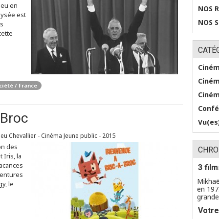
lieu en
NOS 
lysée est
NOS 
es
cette
CATÉ
Ciném
Ciném
ciété / France
Ciném
Confé
-Broc
Vu(es)
eu Chevallier - Cinéma Jeune public - 2015
on des
CHRO
 Iris, la
vacances
3 fil
ventures
Mikhaë
y, le
en 197
grande 
Votre