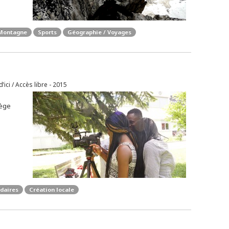
Montagne
Sports
Géographie / Voyages
’ici / Accès libre - 2015
lège
daires
Création locale