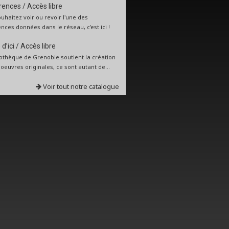
ences / Accès libre
uhaitez voir ou revoir l'une des
nces données dans le réseau, c'est ici !
d’ici / Accès libre
iothèque de Grenoble soutient la création
: oeuvres originales, ce sont autant de...
Voir tout notre catalogue