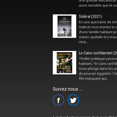
une grande délicatesse 
aussi sensible que le sui
Sidéral (2021)
En une quinzaine de mi
Sidéral nous montre le 
d’une famille habitant p
station spatiale et y trava
récit...
Le Caire confidentiel (
Thriller politique passi
haletant, "le Caire confid
nous plonge dans les a
du pouvoir égyptien. C'
film marquant qui...
Suivez nous ...