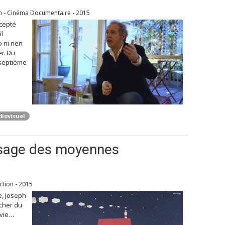
on - Cinéma Documentaire - 2015
ccepté
il
o ni rien
r. Du
 septième
iovisuel
'usage des moyennes
ction - 2015
, Joseph
rcher du
 vie…