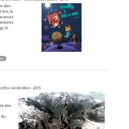
on des
 Iris, la
vacances
ventures
y, le
ans
 d’ici / Accès libre - 2015
ze ans
 du