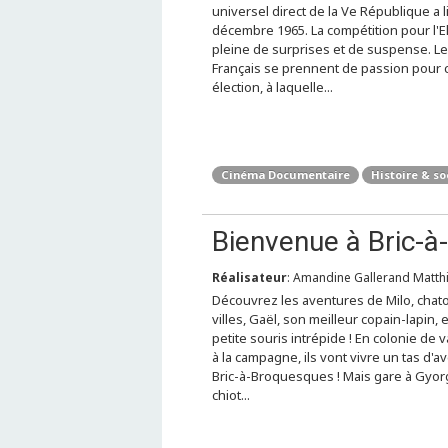
universel direct de la Ve République a 
décembre 1965. La compétition pour l'E
pleine de surprises et de suspense. L
Français se prennent de passion pour 
élection, à laquelle...
Cinéma Documentaire
Histoire & so
Bienvenue à Bric-à
Réalisateur
: Amandine Gallerand Matthi
Découvrez les aventures de Milo, chat
villes, Gaël, son meilleur copain-lapin, et
petite souris intrépide ! En colonie de 
à la campagne, ils vont vivre un tas d'a
Bric-à-Broquesques ! Mais gare à Gyorg
chiot...