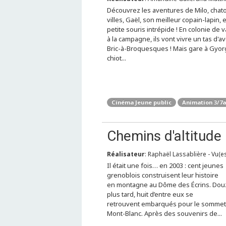
Découvrez les aventures de Milo, chat
villes, Gaël, son meilleur copain-lapin, et
petite souris intrépide ! En colonie de 
à la campagne, ils vont vivre un tas d'a
Bric-à-Broquesques ! Mais gare à Gyorg
chiot...
Cinéma Jeune public
Animation 3/7
Chemins d'altitude
Réalisateur
: Raphaël Lassablière - Vu(es)
Il était une fois… en 2003 : cent jeunes
grenoblois construisent leur histoire
en montagne au Dôme des Écrins. Dou
plus tard, huit d’entre eux se
retrouvent embarqués pour le sommet
Mont-Blanc. Après des souvenirs de...