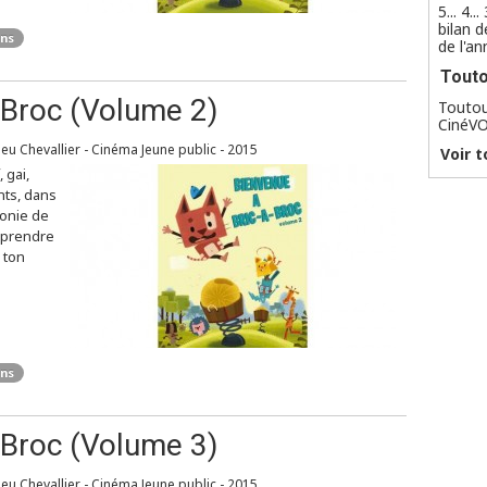
5... 4..
bilan d
ans
de l'a
Tout
-Broc (Volume 2)
Toutou
CinéV
eu Chevallier - Cinéma Jeune public - 2015
Voir t
, gai,
nts, dans
lonie de
apprendre
 ton
ans
-Broc (Volume 3)
eu Chevallier - Cinéma Jeune public - 2015