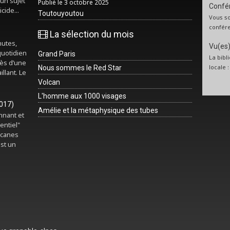
un sujet
Publié le 3 octobre 2025
Confér
cide...
Toutouyoutou
Vous so
confére
La sélection du mois
nutes,
Vu(es) 
quotidien
Grand Paris
La bibl
rès d’une
locale 
Nous sommes le Red Star
illant. Le
Volcan
L'homme aux 1000 visages
2017)
Amélie et la métaphysique des tubes
onnant et
entiel"
rcanes
est un