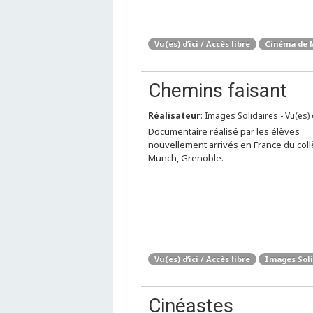
Vu(es) d’ici / Accès libre
Cinéma de 
Chemins faisant
Réalisateur
: Images Solidaires - Vu(es) d
Documentaire réalisé par les élèves
nouvellement arrivés en France du col
Munch, Grenoble.
Vu(es) d’ici / Accès libre
Images Soli
Cinéastes